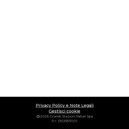
Privacy Policy e Note Legali
Gestisci cookie
@2026 Grandi Stazioni Retail Spa
P.I. 13925511001